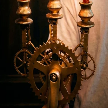
Byron Barbieri
Series
Rumá
Mati