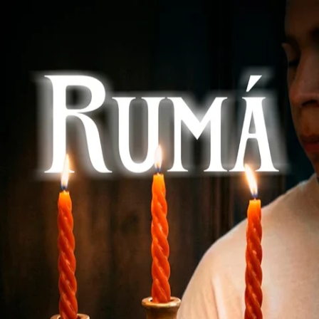
Buscar series...
Inicio
Descargar
Sin anuncios. Sin límites.
Suscríbete ahora
Iniciar Sesión
Ayuda
Términos
Privacidad
Idioma