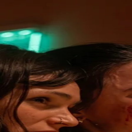
Buscar series...
Inicio
Descargar
Sin anuncios. Sin límites.
Suscríbete ahora
Iniciar Sesión
Ayuda
Términos
Privacidad
Idioma