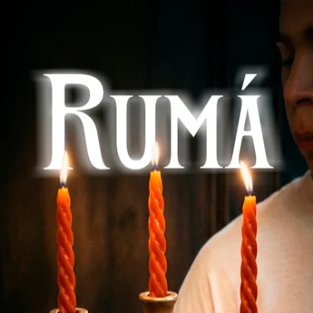
Buscar series...
Inicio
Descargar
Sin anuncios. Sin límites.
Suscríbete ahora
Iniciar Sesión
Ayuda
Términos
Privacidad
Idioma