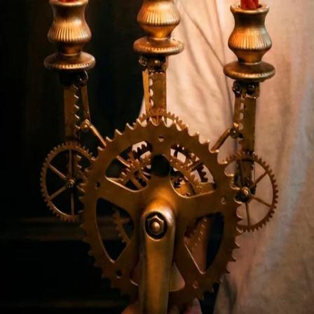
Florencia Vigil
Series
Rumá
Nora