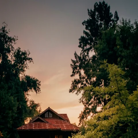
Buscar series...
Inicio
Descargar
Sin anuncios. Sin límites.
Suscríbete ahora
Iniciar Sesión
Ayuda
Términos
Privacidad
Idioma