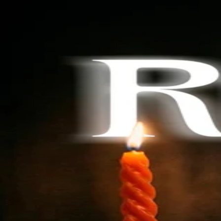
Buscar series...
Inicio
Descargar
Sin anuncios. Sin límites.
Suscríbete ahora
Iniciar Sesión
Ayuda
Términos
Privacidad
Idioma