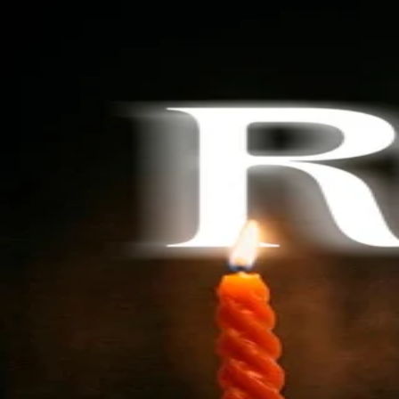
Buscar series...
Inicio
Descargar
Sin anuncios. Sin límites.
Suscríbete ahora
Iniciar Sesión
Ayuda
Términos
Privacidad
Idioma