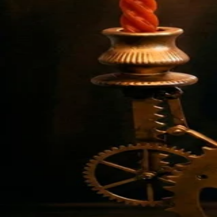
Sol Daniela Wainer
Series
Rumá
Pía